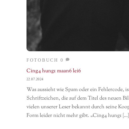
FOTOBUCH
0
Cing4 hung1 maan6 lei6
22.07.2024
Was aussieht wie Spam oder ein Fehlercode, ist
Schriftzeichen, die auf dem Titel des neuen Bi
vielen unserer Leser bekannt durch seine Koop
Form leider nicht mehr gibt. „Cing4 hung1 […]