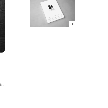
ein
n