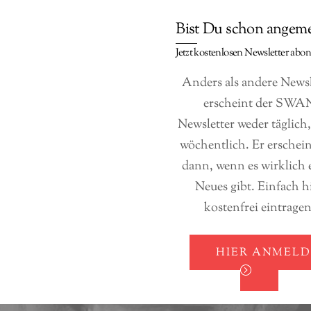
STLER
SWAN WALL
REDAKTIONELL
FOTO
Bist Du schon angeme
Jetzt kostenlosen Newsletter abo
SHOP
Anders als andere Newsl
erscheint der SWA
Newsletter weder täglich
wöchentlich. Er erschei
dann, wenn es wirklich 
Neues gibt. Einfach h
kostenfrei eintragen
HIER ANMEL