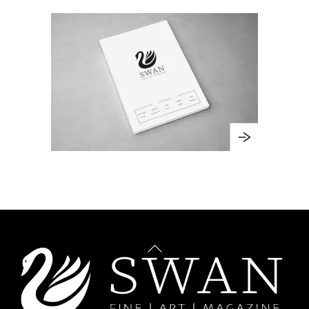
Back
To
Top