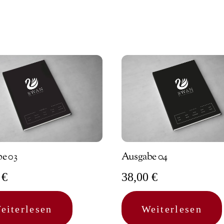
e 03
Ausgabe 04
0
€
38,00
€
eiterlesen
Weiterlesen