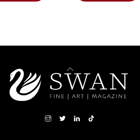
Back
To
Top
Instagram
Twitter
LindedIn
TikTok