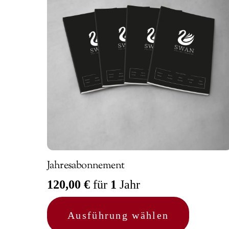
Jahresabonnement
120,00
€
für
1
Jahr
Dieses
Ausführung wählen
Produkt