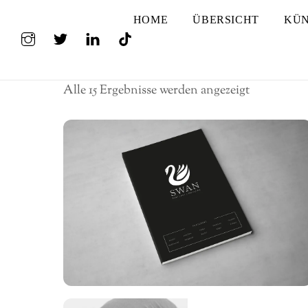
Skip
HOME
ÜBERSICHT
KÜN
to
Instagram
Twitter
LindedIn
TikTok
content
Magazine
Nach
Alle 15 Ergebnisse werden angezeigt
Preis
sortiert:
aufsteigen