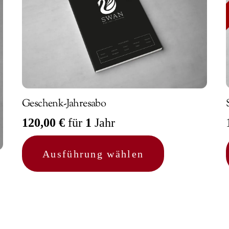
Geschenk-Jahresabo
120,00
€
für
1
Jahr
Dieses
Ausführung wählen
Produkt
weist
mehrere
Varianten
auf.